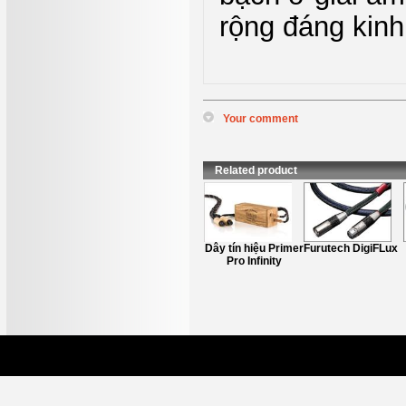
rộng đáng kinh
Your comment
*
Name
:
*
Content
:
Related product
Axxess Signal
Dây tín hiệu Primer
Furutech DigiFLux
RCA
Pro Infinity