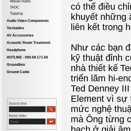
Wavac Audio
có thể điều ch
TAOC
Topping
khuyết những 
Audio Video Components
liên kết trong h
Turntables
AV Accessories
Acoustic Room Treatment
Như các bạn đã
Headphone
kỹ thuật đỉnh 
HOTLINE - 090.68.171.68
Groundbox
nhà thiết kế Te
Ground Cable
triển lãm hi-e
Ted Denney III
Element vì sự 
Search text
mức nghệ thuật
News letter
mà Ông từng c
bạch ở giải âm