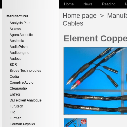
Home
News
Reading
M
Home page
>
Manufa
Manufacturer
Cables
Analysis Plus
Axxess
Agora Acoustic
Element Coppe
Aesthetix
AudioPrism
Audioengine
Audeze
BDR
Bybee Technologies
Codia
Campfire Audio
Clearaudio
Entreq
Dr.Feickert Analogue
Furutech
Fiio
Furman
German Physiks