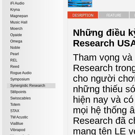
iFi Audio
Kryna
DESRIPTION
FEATURE
Magnepan
Music Hall
Moerch
Những điều kỳ
Oyaide
Research US
Omega
Noble
Pearl
Tham vọng và 
REL
Research tron
Reed
Rogue Audio
cho người chơi
Symposium
Synergistic Research
những thiếu só
Stillpoints
hiện nay và có
Swisscables
Totem
mọi hệ thống â
STAX
TW Acustic
Research đã c
ViaBlue
mang tên LE v
Vibrapod