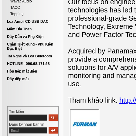
Our focus on enginee
Wavac Audio
TAOC
technologies has led 
Topping
professional-grade Ser
Loa Ampli CD USB DAC
Technology, Extreme 
Mâm Đĩa Than
and Power Factor Tec
Dây Dẫn và Phụ Kiện
Chân Triệt Rung - Phụ Kiện
Đặc Biệt
Acquired by Panamax
Tai Nghe và Loa Bluetooth
provide a comprehen
HOTLINE - 090.68.171.68
solutions for A/V app
Hộp tiếp mát điện
monitoring and manag
Dây tiếp mát
use.
Tham khảo link:
http
Tìm kiếm
Đăng ký nhận bản tin