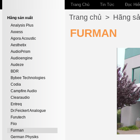
Trang Chủ
Tin Tức
Đọc Hiể
Trang chủ
>
Hãng sả
Hãng sản xuất
Analysis Plus
FURMAN
Axxess
Agora Acoustic
Aesthetix
AudioPrism
Audioengine
Audeze
BDR
Bybee Technologies
Codia
Campfire Audio
Clearaudio
Entreq
Dr.Feickert Analogue
Furutech
Fiio
Furman
German Physiks