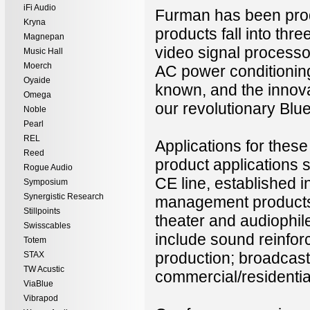
iFi Audio
Furman has been prod
Kryna
products fall into thr
Magnepan
video signal process
Music Hall
Moerch
AC power conditioning
Oyaide
known, and the innov
Omega
our revolutionary Bl
Noble
Pearl
REL
Applications for these
Reed
product applications 
Rogue Audio
CE line, established 
Symposium
Synergistic Research
management products 
Stillpoints
theater and audiophile
Swisscables
include sound reinfor
Totem
production; broadcast
STAX
TW Acustic
commercial/residenti
ViaBlue
Vibrapod