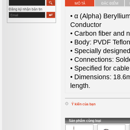
MÔ TẢ
ĐẶC ĐIỂM
Đăng ký nhận bản tin
• α (Alpha) Beryll
Conductor
• Carbon fiber and 
• Body: PVDF Teflon
• Specially designed 
• Connections: Sol
• Specified for cab
• Dimensions: 18.6
length.
Ý kiến của bạn
*
Tên
:
*
Nội dung
:
Sản phẩm cùng loại