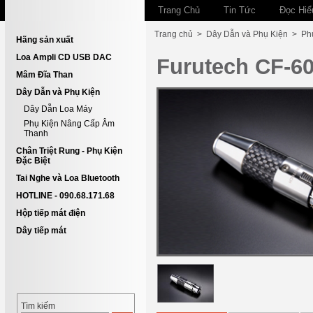
Trang Chủ
Tin Tức
Đọc Hiể
Trang chủ
>
Dây Dẫn và Phụ Kiện
>
Ph
Hãng sản xuất
Loa Ampli CD USB DAC
Furutech CF-60
Mâm Đĩa Than
Dây Dẫn và Phụ Kiện
Dây Dẫn Loa Máy
Phụ Kiện Nâng Cấp Âm
Thanh
Chân Triệt Rung - Phụ Kiện
Đặc Biệt
Tai Nghe và Loa Bluetooth
HOTLINE - 090.68.171.68
Hộp tiếp mát điện
Dây tiếp mát
Tìm kiếm