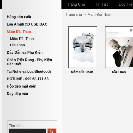
Trang Chủ
Tin Tức
Đọc Hiể
Trang chủ
>
Mâm Đĩa Than
Hãng sản xuất
Loa Ampli CD USB DAC
Mâm Đĩa Than
Mâm Đĩa Than
Đĩa Than
Dây Dẫn và Phụ Kiện
Chân Triệt Rung - Phụ Kiện
Đặc Biệt
Tai Nghe và Loa Bluetooth
Mâm Đĩa Than
Đĩa Than
HOTLINE - 090.68.171.68
Hộp tiếp mát điện
Dây tiếp mát
Tìm kiếm