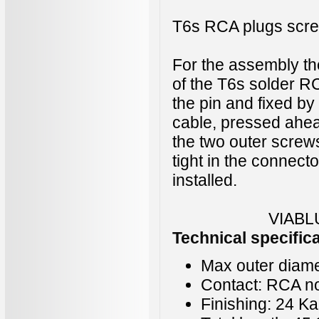
T6s RCA plugs scre
For the assembly th
of the T6s solder RC
the pin and fixed b
cable, pressed ahead
the two outer screws
tight in the connec
installed.
VIABL
Technical specific
Max outer diam
Contact: RCA n
Finishing: 24 Ka