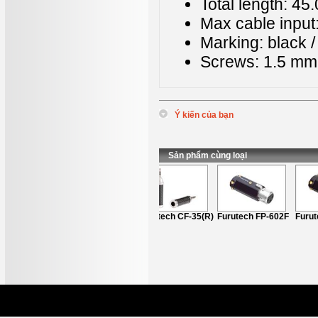
Total length: 4
Max cable input:
Marking: black /
Screws: 1.5 m
Ý kiến của bạn
*
Tên
:
*
Nội dung
:
Sản phẩm cùng loại
Furutech FP 120
Furutech CF-35(R)
Furutech FP-602F
Furute
(R)