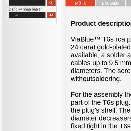
MÔ TẢ
ĐẶC ĐIỂM
Đăng ký nhận bản tin
Product descriptio
ViaBlue™ T6s rca p
24 carat gold-plate
available, a solder
cables up to 9.5 mm
diameters. The scre
withoutsoldering.
For the assembly th
part of the T6s plu
the plug's shell. Th
diameter decreaser
fixed tight in the T