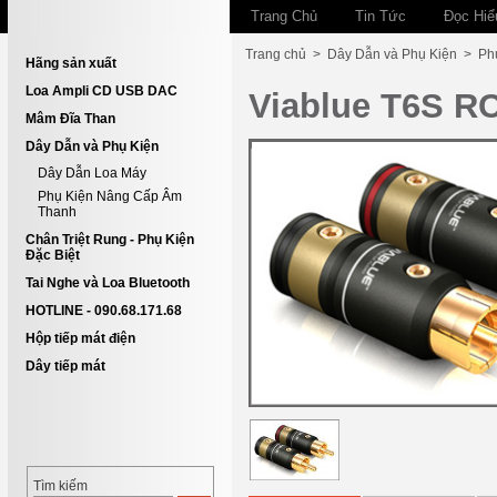
Trang Chủ
Tin Tức
Đọc Hiể
Trang chủ
>
Dây Dẫn và Phụ Kiện
>
Ph
Hãng sản xuất
Loa Ampli CD USB DAC
Viablue T6S R
Mâm Đĩa Than
Dây Dẫn và Phụ Kiện
Dây Dẫn Loa Máy
Phụ Kiện Nâng Cấp Âm
Thanh
Chân Triệt Rung - Phụ Kiện
Đặc Biệt
Tai Nghe và Loa Bluetooth
HOTLINE - 090.68.171.68
Hộp tiếp mát điện
Dây tiếp mát
Tìm kiếm