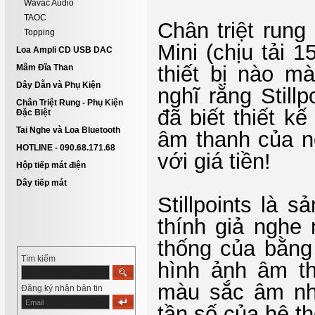
Wavac Audio
TAOC
Chân triệt rung 
Topping
Mini (chịu tải 
Loa Ampli CD USB DAC
thiết bị nào m
Mâm Đĩa Than
Dây Dẫn và Phụ Kiện
nghĩ rằng Still
Chân Triệt Rung - Phụ Kiện
đã biết thiết k
Đặc Biệt
Tai Nghe và Loa Bluetooth
âm thanh của n
HOTLINE - 090.68.171.68
với giá tiền!
Hộp tiếp mát điện
Dây tiếp mát
Stillpoints là 
thính giả nghe
thống của bằng
Tìm kiếm
hình ảnh âm th
màu sắc âm nh
Đăng ký nhận bản tin
tần số của hệ t