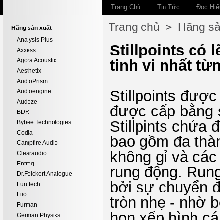
Trang Chủ
Tin Tức
Đọc Hiể
Trang chủ
>
Hãng sả
Hãng sản xuất
Analysis Plus
Stillpoints có 
Axxess
Agora Acoustic
tinh vi nhất từ
Aesthetix
AudioPrism
Stillpoints đượ
Audioengine
Audeze
được cấp bằng 
BDR
Stillpints chứa
Bybee Technologies
Codia
bao gồm đa thành
Campfire Audio
không gỉ và các
Clearaudio
Entreq
rung động. Rung
Dr.Feickert Analogue
bởi sự chuyển đ
Furutech
Fiio
tròn nhẹ - nhờ b
Furman
hon xếp hình cá
German Physiks