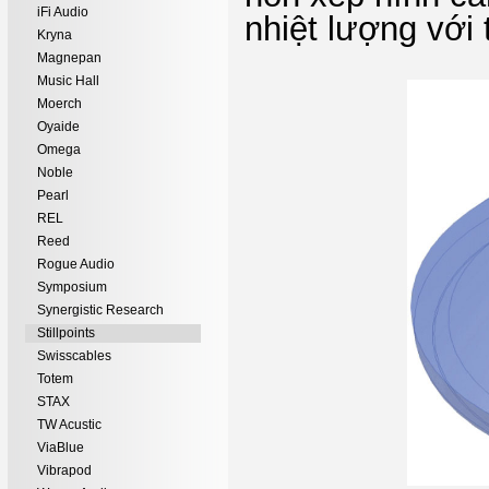
iFi Audio
nhiệt lượng với 
Kryna
Magnepan
Music Hall
Moerch
Oyaide
Omega
Noble
Pearl
REL
Reed
Rogue Audio
Symposium
Synergistic Research
Stillpoints
Swisscables
Totem
STAX
TW Acustic
ViaBlue
Vibrapod