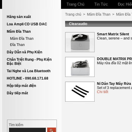
Trang Chủ
Tin Tức
Đọc Hiể
Trang chủ
>
Mâm Đĩa Than
>
Mâm Đĩa 
Hãng sản xuất
Clearaudio
Loa Ampli CD USB DAC
Mâm Đĩa Than
Smart Matrix Silent
Clean, serene – and 
Mâm Đĩa Than
Đĩa Than
Dây Dẫn và Phụ Kiện
DOUBLE MATRIX PR
Chân Triệt Rung - Phụ Kiện
Máy rửa đĩa 02 mặt êm 
Đặc Biệt
Tai Nghe và Loa Bluetooth
HOTLINE - 090.68.171.68
Nỉ Dán Tay Máy Rửa 
Hộp tiếp mát điện
Set of 3 replacement a
Chi tiết
Dây tiếp mát
Tìm kiếm