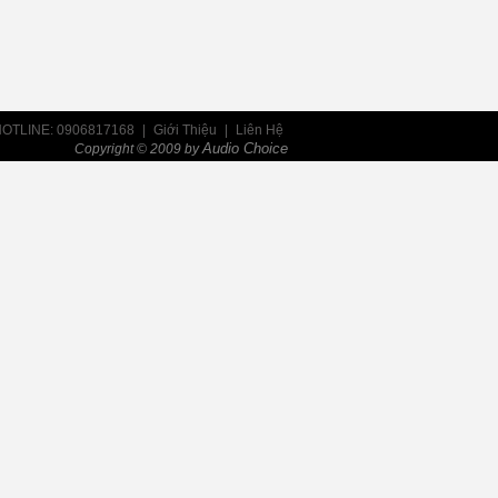
OTLINE: 0906817168
|
Giới Thiệu
|
Liên Hệ
Audio Choice
Copyright © 2009 by