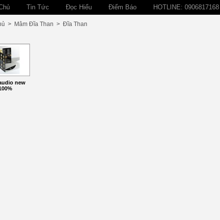
Chủ
Tin Tức
Đọc Hiểu
Điểm Báo
HOTLINE: 0906817168
hủ
>
Mâm Đĩa Than
>
Đĩa Than
audio new
100%